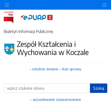
Ukryj/pokaż menu przedmiotowe
Uk
Biuletyn Informacji Publicznej
Zespół Kształcenia i
Wychowania w Koczale
ostatnio dodane
stan sprawy
Wyszukiwarka
Szukaj
wyszukiwanie zaawansowane